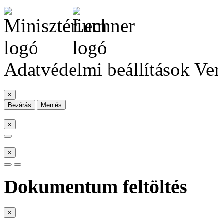
Adatvédelmi beállítások
Ve
×
Bezárás
Mentés
×
×
Dokumentum feltöltés
×