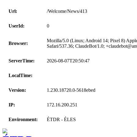
Url:
/Welcome/News/413
UserId:
0
Mozilla/5.0 (Linux; Android 14; Pixel 8) A
Browser:
Safari/537.36; ClaudeBot/1.0; +claudebot@an
ServerTime:
2026-08-07T20:50:47
LocalTime:
Version:
1.230.18720.0-5618ebed
IP:
172.16.200.251
Environment:
ÉTDR - ÉLES